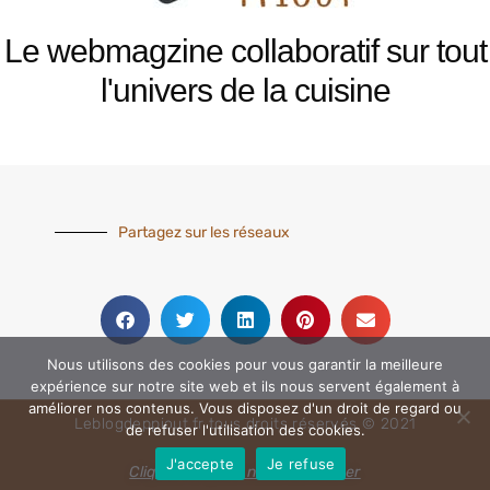
Le webmagzine collaboratif sur tout
l'univers de la cuisine
Partagez sur les réseaux
Nous utilisons des cookies pour vous garantir la meilleure
expérience sur notre site web et ils nous servent également à
améliorer nos contenus. Vous disposez d'un droit de regard ou
Leblogdeppiout.fr tous droits réservés © 2021
de refuser l'utilisation des cookies.
J'accepte
Je refuse
Cliquez ici pour nous contacter